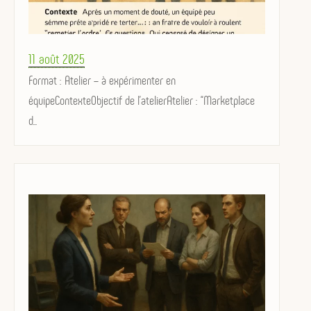
Posted
11 août 2025
on
Format : Atelier – à expérimenter en
équipeContexteObjectif de l’atelierAtelier : “Marketplace
d...