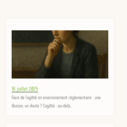
Posted
16 juillet 2025
on
Faire de l’agilité en environnement réglementaire : une
illusion, un doute ? L’agilité : au-delà...