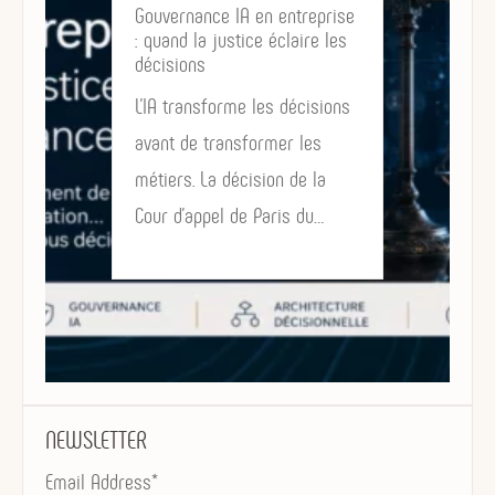
treprise
De la gouvernance des
aire les
données à l’architecture
décisionnelle
écisions
Pendant plus de vingt ans, les
 les
entreprises ont investi dans
de la
la qualité, la gouvernance et
 du…
le management des…
NEWSLETTER
Email Address*