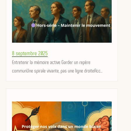
Posted
8 septembre 2025
on
Entretenir la mémoire active Garder un repère
communUne spirale vivante, pas une ligne droiteAcc...