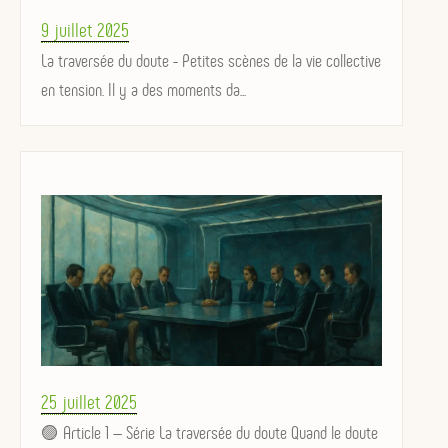
Posted
9 juillet 2025
on
La traversée du doute - Petites scènes de la vie collective
en tension. Il y a des moments da...
Posted
25 juillet 2025
on
🟣 Article 1 — Série La traversée du doute Quand le doute