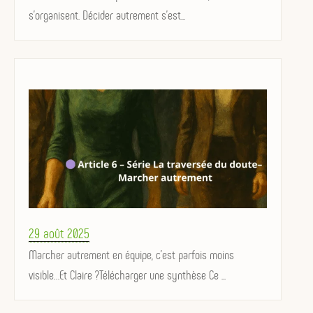
s'organisent. Décider autrement s'est...
Posted
29 août 2025
on
Marcher autrement en équipe, c’est parfois moins
visible…Et Claire ?Télécharger une synthèse Ce ...