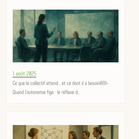
Posted
1 août 2025
on
Ce que le collectif attend… et ce dont il a besoinREX-
Quand l'autonomie fige : le réflexe d...