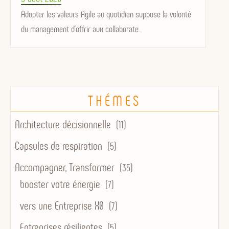
on
Adopter les valeurs Agile au quotidien suppose la volonté
du management d'offrir aux collaborate...
THÉMES
Architecture décisionnelle
(11)
Capsules de respiration
(5)
Accompagner, Transformer
(35)
booster votre énergie
(7)
vers une Entreprise X0
(7)
Entreprises résilientes
(5)