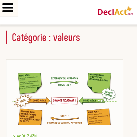
Aller
Catégorie :
valeurs
au
contenu
principal
Posted
5 août 2020