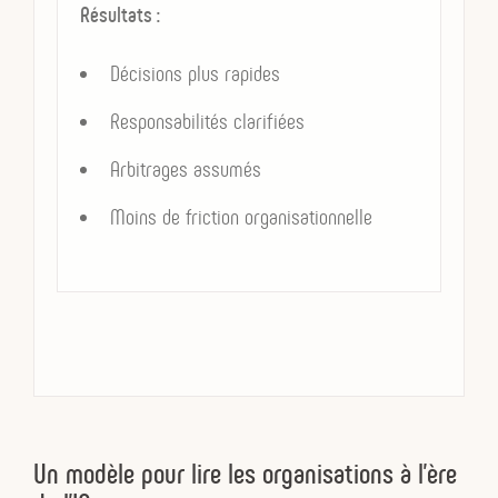
Résultats :
une priorisation
Décisions plus rapides
une synthèse
Responsabilités clarifiées
un arbitrage possible.
Arbitrages assumés
Dans de nombreuses organisations,
Moins de friction organisationnelle
ces propositions orientent désormais
une part croissante des décisions
opérationnelles.
L’IA introduit ainsi une nouvelle couche
dans la dynamique décisionnelle des
entreprises.
Un modèle pour lire les organisations à l’ère