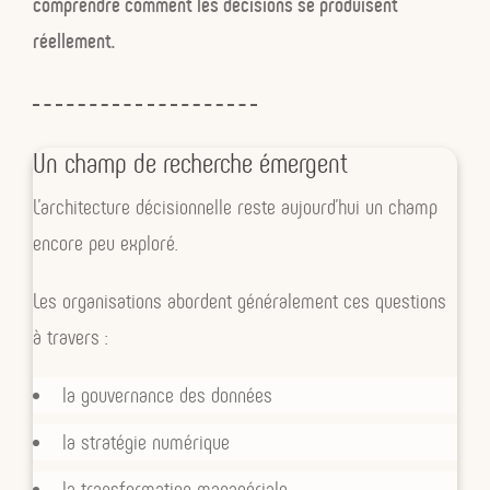
comprendre comment les décisions se produisent
système, cartographier les mécanismes
réellement.
réels, structurer les arbitrages et
apprendre des décisions.
Un champ de recherche émergent
L’architecture décisionnelle reste aujourd’hui un champ
encore peu exploré.
Les organisations abordent généralement ces questions
à travers :
la gouvernance des données
la stratégie numérique
la transformation managériale.