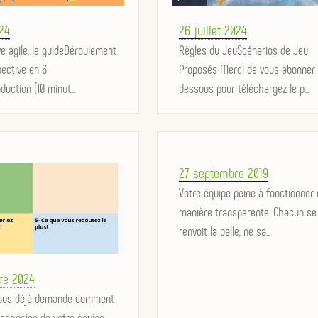
Posted
24
26 juillet 2024
e agile, le guideDéroulement
on
Règles du JeuScénarios de Jeu
pective en 6
Proposés Merci de vous abonner 
duction (10 minut...
dessous pour téléchargez le p...
Posted
27 septembre 2019
on
Votre équipe peine à fonctionner 
manière transparente. Chacun se
renvoit la balle, ne sa...
re 2024
vous déjà demandé comment
 cohésion de votre équipe,