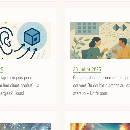
Posted
25
29 juillet 2025
s systémiques pour
on
Backlog et débat : une scène qui 
e lien client produit1. La
souvent Du double diamant au le
rgies2. Boucl...
startup – Un fil pour...