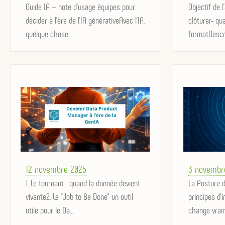
on
Guide IA — note d’usage équipes pour
on
Objectif de l
décider à l'ère de l'IA générativeAvec l’IA,
clôturer- qu
quelque chose ...
formatDescrip
Posted
Posted
12 novembre 2025
3 novembr
on
1. Le tournant : quand la donnée devient
on
La Posture 
vivante2. Le “Job to Be Done” un outil
principes d’
utile pour le Da...
change vraim