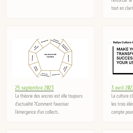
tout en clarif
Posted
Posted
25 septembre 2023
3 avril 202
on
La théorie des ancres est elle toujours
on
La culture c
d'actualité ?Comment favoriser
les trois él
l'émergence d'un collecti...
compte pour 