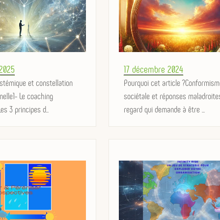
Posted
 2025
17 décembre 2024
stémique et constellation
on
Pourquoi cet article ?Conformism
nelle1- Le coaching
sociétale et réponses maladroit
s 3 principes d...
regard qui demande à être ...