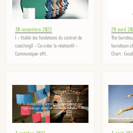
Posted
Posted
30 novembre 2022
28 avril 2
on
I – Etablir les fondations du contrat de
on
The burndow
coachingII – Co-créer la relationIII –
burndown c
Communiquer effi...
Chart : ExcelL