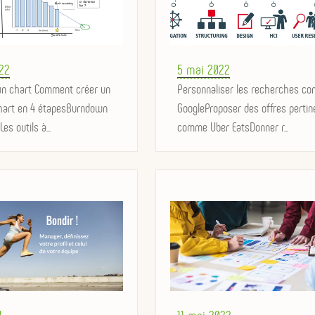
Posted
022
5 mai 2022
n chart Comment créer un
on
Personnaliser les recherches c
hart en 4 étapesBurndown
GoogleProposer des offres pertin
es outils à...
comme Uber EatsDonner r...