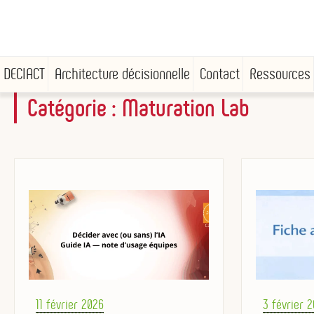
DECIACT
Architecture décisionnelle
Contact
Ressources
Catégorie :
Maturation Lab
Aller
au
contenu
principal
Posted
Posted
11 février 2026
3 février 