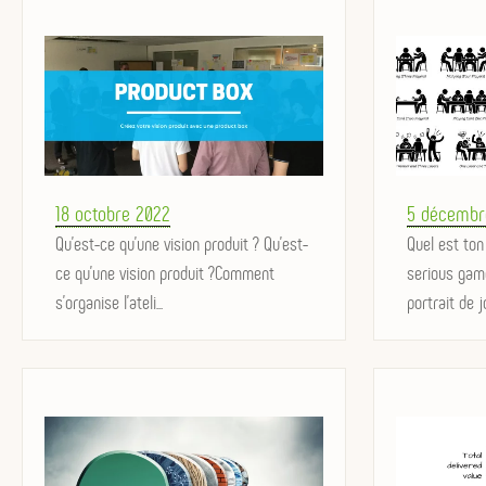
Posted
Posted
18 octobre 2022
5 décembr
on
Qu'est-ce qu'une vision produit ? Qu'est-
on
Quel est ton
ce qu'une vision produit ?Comment
serious gam
s'organise l'ateli...
portrait de jo