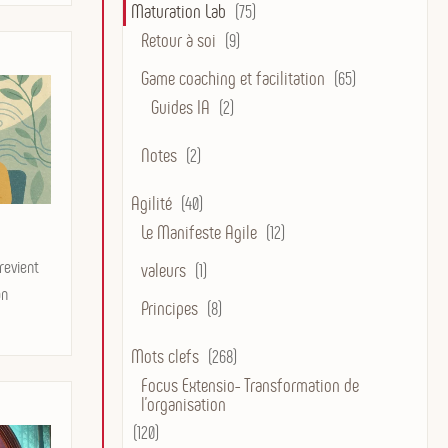
Maturation Lab
(75)
Retour à soi
(9)
Game coaching et facilitation
(65)
Guides IA
(2)
Notes
(2)
Agilité
(40)
Le Manifeste Agile
(12)
revient
valeurs
(1)
an
Principes
(8)
Mots clefs
(268)
Focus Extensio- Transformation de
l'organisation
(120)