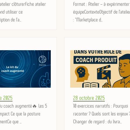
'atelier clôturerFiche atelier
on
Format : Atelier – à expérimenter
and utiliser ce
équipeContexteObjectif de l’atelie
tion de l'a...
: “Marketplace d...
Posted
e 2025
28 octobre 2025
du coach augmenté🔥 Les 5
on
10 exercices narratifs : Pourquoi
impact Ce que la posture
raconter ? Quels sont les enjeux 
entCe que ...
Changer de regard : du livra...