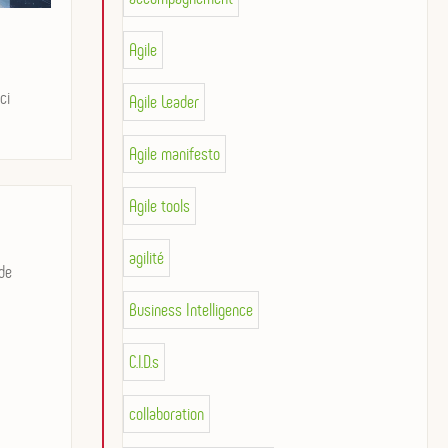
Agile
ci
Agile Leader
Agile manifesto
Agile tools
agilité
de
Business Intelligence
C.I.D.s
collaboration