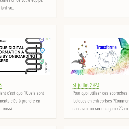
iant vo...
Posted
3
31 juillet 2023
lient c'est quoi ?Quels sont
on
Pour quoi utiliser des approches
éments clés à prendre en
ludiques en entreprises ?Commen
réussi...
concevoir un serious game ?Com..