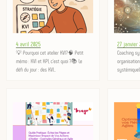
Posted
Posted
4 avril 2025
27 janvier
on
💡 Pourquoi cet atelier KVI?🧠 Petit
on
Coaching sy
mémo : KVI et KPI, c'est quoi ?📚 Le
organisation
défi du jour : des KVI...
systémiqueLe