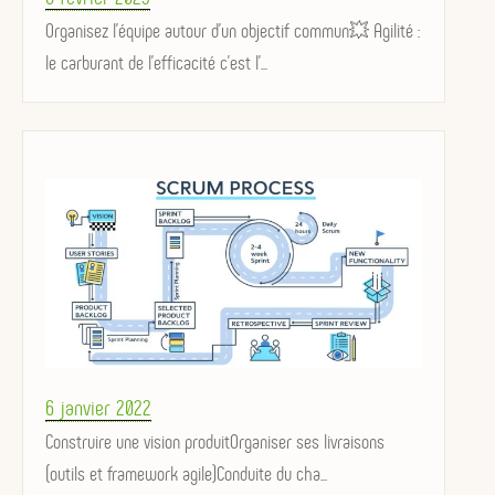
on
Organisez l'équipe autour d'un objectif commun💥 Agilité :
le carburant de l'efficacité c'est l'...
Posted
6 janvier 2022
on
Construire une vision produitOrganiser ses livraisons
(outils et framework agile)Conduite du cha...