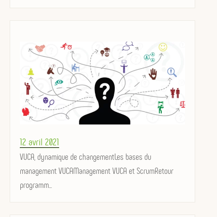
Posted
12 avril 2021
on
VUCA, dynamique de changementLes bases du
management VUCAManagement VUCA et ScrumRetour
programm...