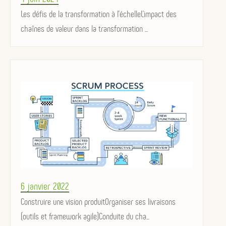
on
Les défis de la transformation à l'échelleL'impact des
chaînes de valeur dans la transformation ...
Posted
6 janvier 2022
on
Construire une vision produitOrganiser ses livraisons
(outils et framework agile)Conduite du cha...