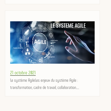
Posted
21 octobre 2021
on
Le système AgileLes enjeux du système Agile :
transformation, cadre de travail, collaboration......