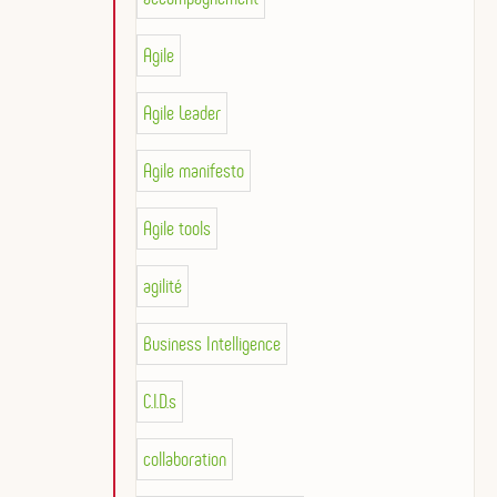
Agile
Agile Leader
Agile manifesto
Agile tools
agilité
Business Intelligence
C.I.D.s
collaboration