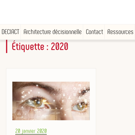
DECIACT
Architecture décisionnelle
Contact
Ressources
Étiquette :
2020
Aller
au
contenu
principal
Posted
20 janvier 2020