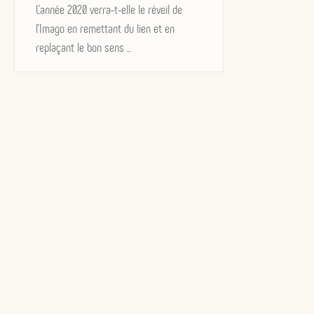
on
L'année 2020 verra-t-elle le réveil de
l'Imago en remettant du lien et en
replaçant le bon sens ...