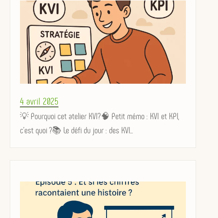
Posted
4 avril 2025
on
💡 Pourquoi cet atelier KVI?🧠 Petit mémo : KVI et KPI,
c'est quoi ?📚 Le défi du jour : des KVI...