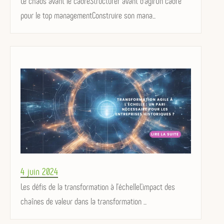
on
Le chaos avant le cadreStructurer avant d'agirUn cadre
pour le top managementConstruire son mana...
Posted
4 juin 2024
on
Les défis de la transformation à l'échelleL'impact des
chaînes de valeur dans la transformation ...