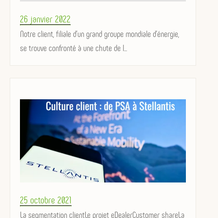
Posted
26 janvier 2022
on
Notre client, filiale d'un grand groupe mondiale d'énergie,
se trouve confronté à une chute de l...
Posted
25 octobre 2021
on
La segmentation clientLe projet eDealerCustomer shareLa