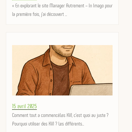
on
« En explorant le site Manager Autrement – In Imago pour
la première fois, j’ai découvert ...
Posted
15 avril 2025
on
Comment tout a commencéLes KVI, c’est quoi au juste ?
Pourquoi utiliser des KVI ? Les différents...