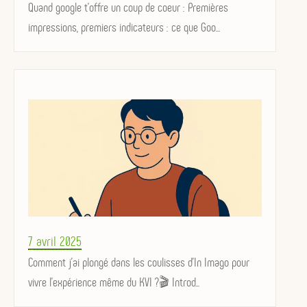
on
Quand google t'offre un coup de coeur : Premières
impressions, premiers indicateurs : ce que Goo...
Posted
7 avril 2025
on
Comment j’ai plongé dans les coulisses d’In Imago pour
vivre l'expérience même du KVI ?🎬 Introd...