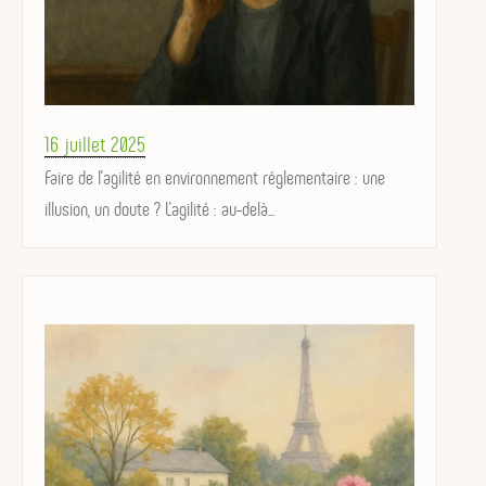
Posted
16 juillet 2025
on
Faire de l’agilité en environnement réglementaire : une
illusion, un doute ? L’agilité : au-delà...