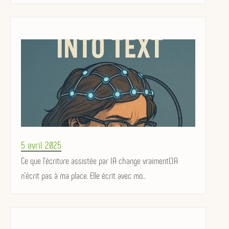
Posted
5 avril 2025
on
Ce que l’écriture assistée par IA change vraimentL’IA
n’écrit pas à ma place. Elle écrit avec mo...