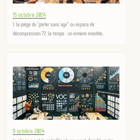
Posted
15 octobre 2024
on
1. Le piège du "parler sans agir" ou espace de
décompression ?2. Le temps : un ennemi invisible...
Posted
9 octobre 2024