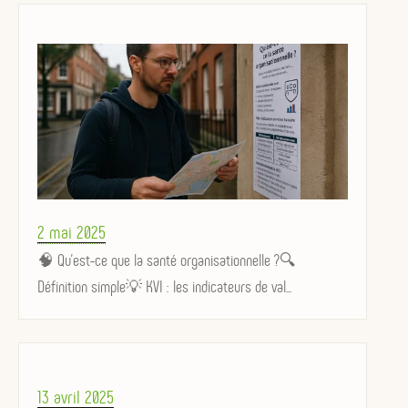
Posted
2 mai 2025
on
🧠 Qu’est-ce que la santé organisationnelle ?🔍
Définition simple💡 KVI : les indicateurs de val...
Posted
13 avril 2025