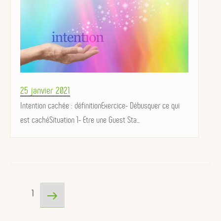
Posted
25 janvier 2021
on
Intention cachée : définitionExercice- Débusquer ce qui
est cachéSituation 1- Etre une Guest Sta...
Pagination
Page
Page
1
des
suivante
publications