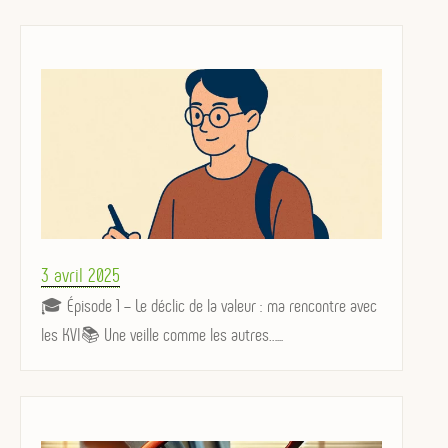
Posted
3 avril 2025
on
🎓 Épisode 1 – Le déclic de la valeur : ma rencontre avec
les KVI📚 Une veille comme les autres…...