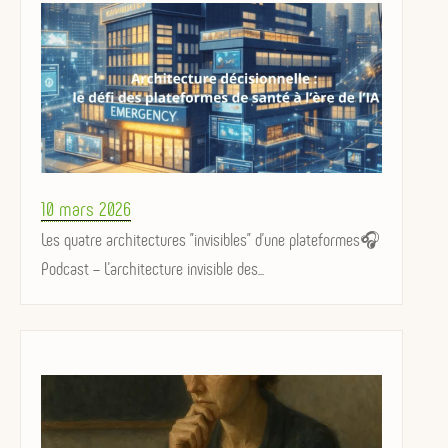
Posted
10 mars 2026
on
Les quatre architectures "invisibles" d'une plateformes🎧
Podcast – L’architecture invisible des...