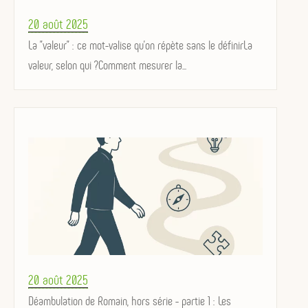
Posted
20 août 2025
on
La "valeur" : ce mot-valise qu’on répète sans le définirLa
valeur, selon qui ?Comment mesurer la...
Posted
20 août 2025
on
Déambulation de Romain, hors série - partie 1 : Les