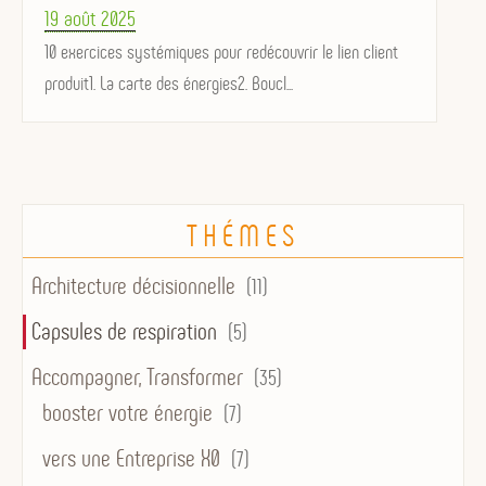
Posted
19 août 2025
on
10 exercices systémiques pour redécouvrir le lien client
produit1. La carte des énergies2. Boucl...
THÉMES
Architecture décisionnelle
(11)
Capsules de respiration
(5)
Accompagner, Transformer
(35)
booster votre énergie
(7)
vers une Entreprise X0
(7)