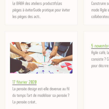
on
Le BABA des ateliers productifsLes
on
Construire 
pièges à éviterGuide pratique pour éviter
mode Agile e
les pièges des acti...
collaborateur
Posted
5 novembr
on
Agile café, 
consiste ? C
pour décrire 
Posted
17 février 2020
on
La pensée design est-elle devenue au fil
du temps l'art de modéliser sa pensée ?
La pensée créat...