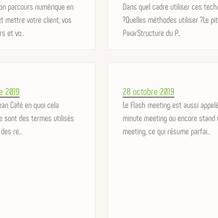
son parcours numérique en
on
Dans quel cadre utiliser ces tech
t mettre votre client, vos
?Quelles méthodes utiliser ?Le pi
s et vo...
PixarStructure du P...
Posted
e 2019
28 octobre 2019
Lean Café en quoi cela
on
Le Flash meeting est aussi appel
e sont des termes utilisés
minute meeting ou encore stand 
des re...
meeting, ce qui résume parfai...