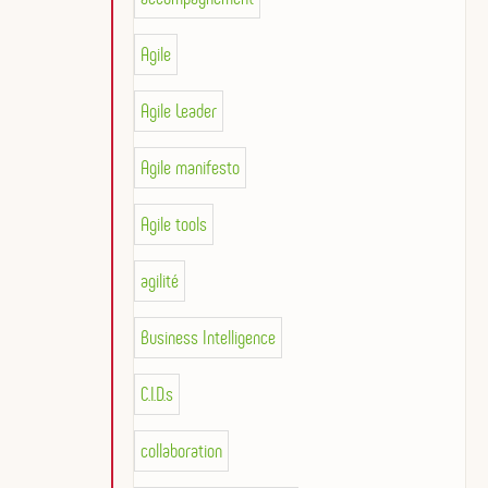
Agile
Agile Leader
Agile manifesto
Agile tools
agilité
Business Intelligence
C.I.D.s
collaboration