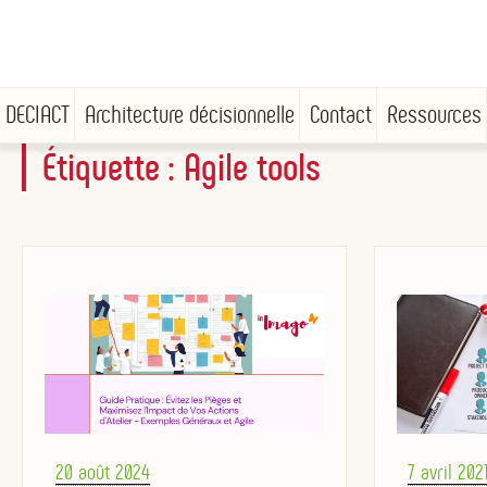
DECIACT
Architecture décisionnelle
Contact
Ressources
Étiquette :
Agile tools
Aller
au
contenu
principal
Posted
Posted
20 août 2024
7 avril 202