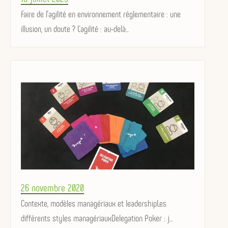
on
Faire de l’agilité en environnement réglementaire : une
illusion, un doute ? L’agilité : au-delà...
Posted
26 novembre 2020
on
Contexte, modèles managériaux et leadershipLes
différents styles managériauxDelegation Poker : j...