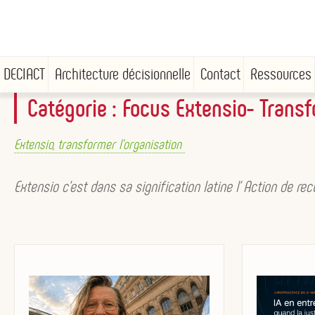
DECIACT
Architecture décisionnelle
Contact
Ressources
Catégorie :
Focus Extensio- Transf
Aller
au
Extensio, transformer l’organisation
contenu
principal
Extensio c’est dans sa signification latine l’ Action de rec