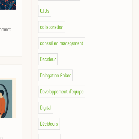
C.I.D.s
collaboration
omment
conseil en management
Decideur
Delegation Poker
Developpement d'équipe
Digital
Décideurs
on