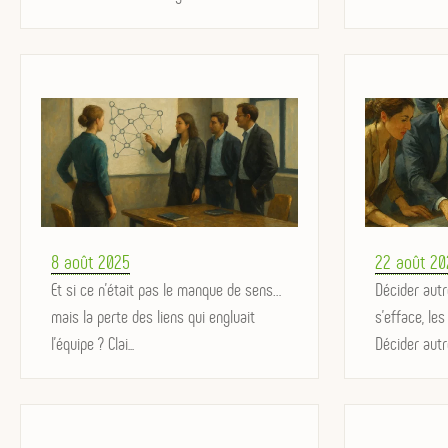
Posted
Posted
8 août 2025
22 août 20
on
Et si ce n’était pas le manque de sens…
on
Décider aut
mais la perte des liens qui engluait
s'efface, les
l’équipe ? Clai...
Décider autr