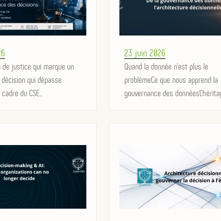
Posted
26
23 juin 2026
 de justice qui marque un
on
Quand la donnée n'est plus le
 décision qui dépasse
problèmeCe que nous apprend la
 cadre du CSE...
gouvernance des donnéesL'héritage