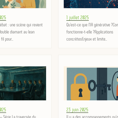
Posted
2025
1 juillet 2025
ébat : une scène qui revient
on
Qu’est-ce que l’IA générative ?C
double diamant au lean
fonctionne-t-elle ?Applications
il pour...
concrètesEnjeux et limite...
Posted
2025
23 juin 2025
 — Série La traversée du
on
Il y a des accompagnements qu’