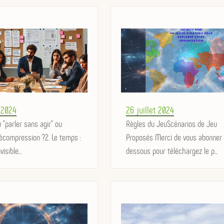
Posted
 2024
26 juillet 2024
u "parler sans agir" ou
on
Règles du JeuScénarios de Jeu
écompression ?2. Le temps :
Proposés Merci de vous abonner 
isible...
dessous pour téléchargez le p...