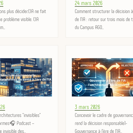
Posted
26
24 mars 2026
ns plus décider.L’IA ne fait
on
Comment structurer la décision à 
e problème visible. L’IA
de l’IA : retour sur trois mois de 
m...
du Campus AGO...
Posted
026
3 mars 2026
rchitectures "invisibles"
on
Concevoir le cadre de gouvernanc
formes🎧 Podcast –
rend la décision responsable1-
 invisible des...
Gouvernance à l’ère de l’IA...