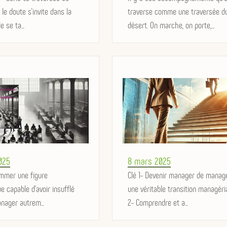
le doute s’invite dans la
traverse comme une traversée d
e se ta...
désert. On marche, on porte,...
Posted
025
8 mars 2025
nommer une figure
on
Clé 1- Devenir manager de manage
 capable d’avoir insufflé
une véritable transition managéri
anager autrem...
2- Comprendre et a...