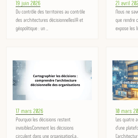
Posted
Posted
19 juin 2026
21 avril 20
on
Du contrôle des territoires au contrôle
on
Nous ne savo
des architectures décisionnellesIA et
que rendre c
géopolitique : un ...
expose les li
Posted
Posted
17 mars 2026
10 mars 2
on
Pourquoi les décisions restent
on
Les quatre a
invisiblesComment les décisions
d'une plate
circulent dans une organisationLa...
L’architecture