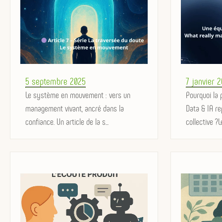
Posted
Posted
5 septembre 2025
7 janvier 
on
Le système en mouvement : vers un
on
Pourquoi la
management vivant, ancré dans la
Data & IA re
confiance. Un article de la s...
collective ?Le