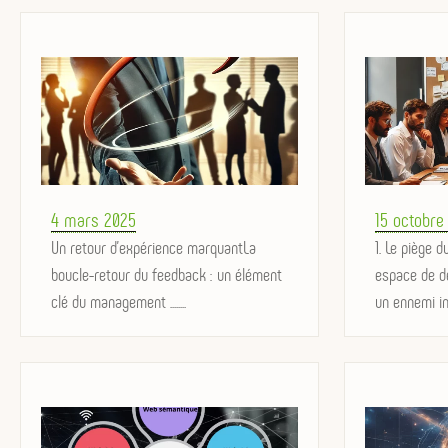
Posted
Posted
4 mars 2025
15 octobre
on
Un retour d’expérience marquantLa
on
1. Le piège d
boucle-retour du feedback : un élément
espace de d
clé du management ........
un ennemi inv