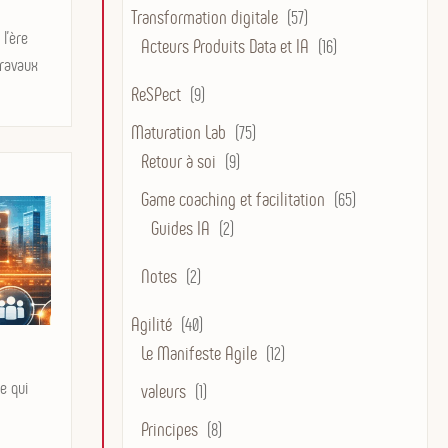
Transformation digitale
(57)
l’ère
Acteurs Produits Data et IA
(16)
travaux
ReSPect
(9)
Maturation Lab
(75)
Retour à soi
(9)
Game coaching et facilitation
(65)
Guides IA
(2)
Notes
(2)
Agilité
(40)
Le Manifeste Agile
(12)
e qui
valeurs
(1)
Principes
(8)