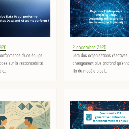
Posted
2026
2 décembre 2025
 performance d’une équipe
on
L’ère des organisations réactives 
pose sur la responsabilité
changement plus profond qu’ann
 d...
fin du modèle pipeli...