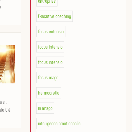
entreprise
u
Executive coaching
focus extensio
focus intensio
focus intensio
focus mago
harmocratie
rs :
in imago
ale Clé
intelligence emotionnelle