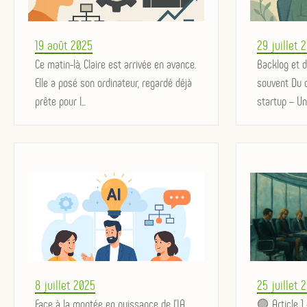
Posted
Posted
19 août 2025
29 juillet 
on
Ce matin-là, Claire est arrivée en avance.
on
Backlog et d
Elle a posé son ordinateur, regardé déjà
souvent Du 
prête pour l...
startup – Un f
Posted
Posted
8 juillet 2025
25 juillet 
on
Face à la montée en puissance de l’IA
on
🟣 Article 1