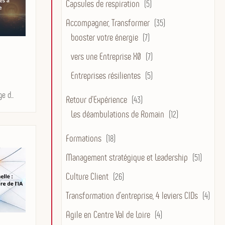
Capsules de respiration
(5)
Accompagner, Transformer
(35)
booster votre énergie
(7)
vers une Entreprise X0
(7)
Entreprises résilientes
(5)
 d...
Retour d'Expérience
(43)
Les déambulations de Romain
(12)
Formations
(18)
Management stratégique et Leadership
(51)
Culture Client
(26)
Transformation d’entreprise, 4 leviers CIDs
(4)
Agile en Centre Val de Loire
(4)