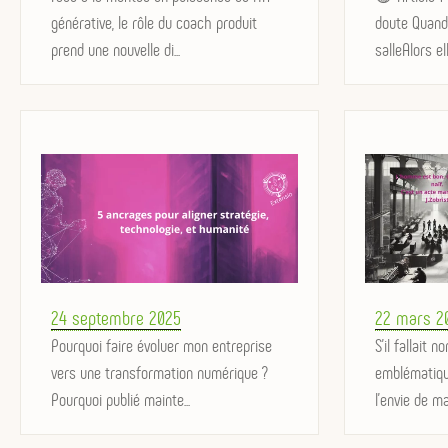
générative, le rôle du coach produit
doute Quand 
prend une nouvelle di...
salleAlors ell
Posted
Posted
24 septembre 2025
22 mars 2
on
Pourquoi faire évoluer mon entreprise
on
S’il fallait 
vers une transformation numérique ?
emblématique
Pourquoi publié mainte...
l’envie de m