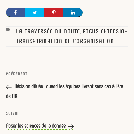
CATEGORIES
LA TRAVERSÉE DU DOUTE
FOCUS EXTENSIO-
,
TRANSFORMATION DE L'ORGANISATION
Navigation
de
Article
PRÉCÉDENT
l’article
précédent
Décision diluée : quand les équipes livrent sans cap à l’ère
de l’IA
Article
SUIVANT
suivant
Poser les sciences de la donnée