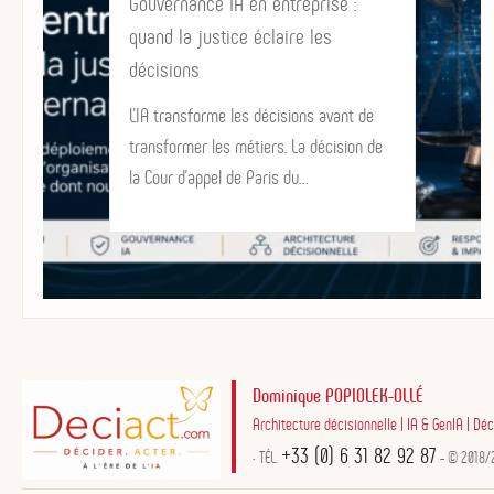
Gouvernance IA en entreprise :
quand la justice éclaire les
décisions
L’IA transforme les décisions avant de
transformer les métiers. La décision de
la Cour d’appel de Paris du…
Dominique POPIOLEK-OLLÉ
Architecture décisionnelle | IA & GenIA | Décid
+33 (0) 6 31 82 92 87
• TÉL.
- © 2018/