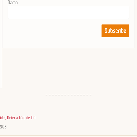
Name
De la gouvernance des données à
l’architecture décisionnelle
Pendant plus de vingt ans, les
entreprises ont investi dans la qualité, la
gouvernance et le management des…
er, Acter à l'ère de l'IA
2026