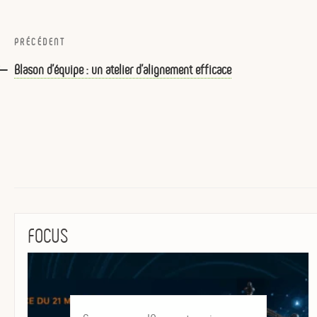
Navigation
Article
PRÉCÉDENT
de
précédent
Blason d’équipe : un atelier d’alignement efficace
l’article
FOCUS