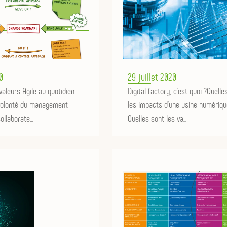
Posted
0
29 juillet 2020
valeurs Agile au quotidien
on
Digital Factory, c'est quoi ?Quelle
volonté du management
les impacts d'une usine numériqu
ollaborate...
Quelles sont les va...