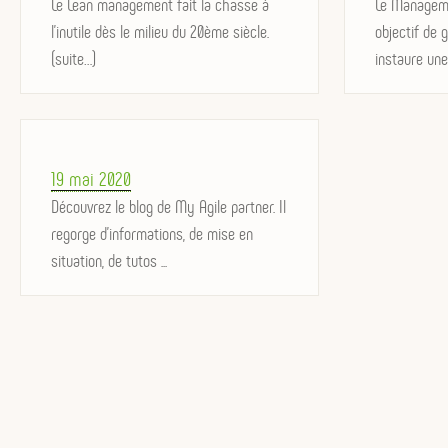
on
Le Lean management fait la chasse à
on
Le Manageme
l'inutile dès le milieu du 20ème siècle.
objectif de g
(suite…)
instaure une .
Posted
19 mai 2020
on
Découvrez le blog de My Agile partner. Il
regorge d'informations, de mise en
situation, de tutos ...