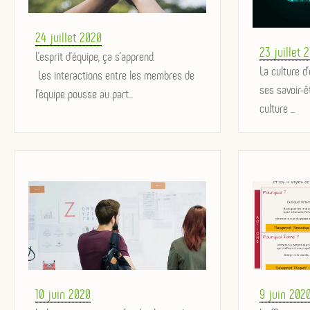
Posted
24 juillet 2020
Posted
23 juillet 
on
L'esprit d'équipe, ça s'apprend.
on
La culture d
Les interactions entre les membres de
ses savoir-ê
l'équipe pousse au part...
culture ...
Posted
Posted
10 juin 2020
9 juin 202