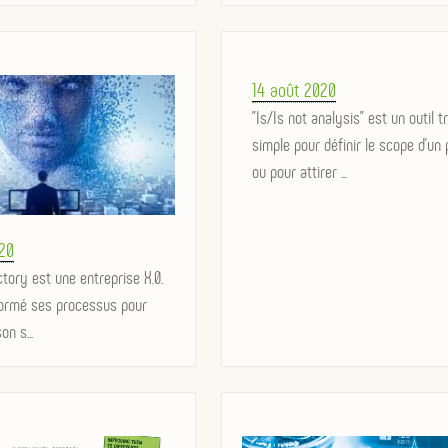
Posted
14 août 2020
on
"Is/Is not analysis" est un outil t
simple pour définir le scope d'un 
ou pour attirer ...
20
actory est une entreprise X.0.
sformé ses processus pour
on s...