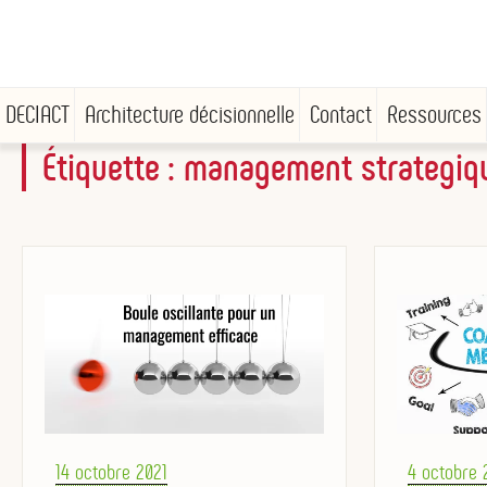
DECIACT
Architecture décisionnelle
Contact
Ressources
Étiquette :
management strategiq
Aller
au
contenu
principal
Posted
Posted
14 octobre 2021
4 octobre 