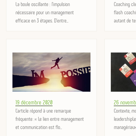
on
La boule oscillante : l'impulsion
on
Coaching cli
nécessaire pour un management
flash coachi
efficace en 3 étapes. D'entre...
autant de te
Posted
Posted
19 décembre 2020
26 novemb
on
L’article répond à une remarque
on
Contexte, m
fréquente :« Le lien entre management
leadershipLe
et communication est flo...
managériauxD