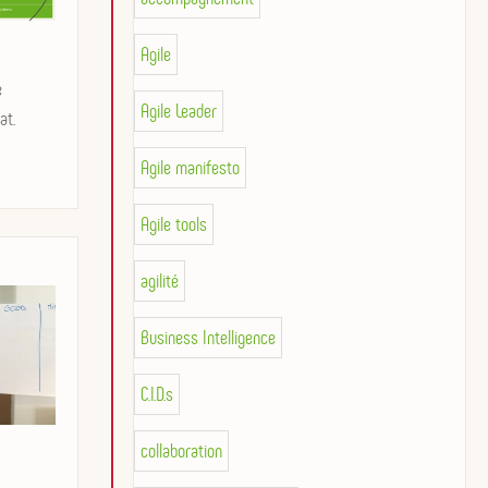
Agile
e
Agile Leader
at.
Agile manifesto
Agile tools
agilité
Business Intelligence
C.I.D.s
collaboration