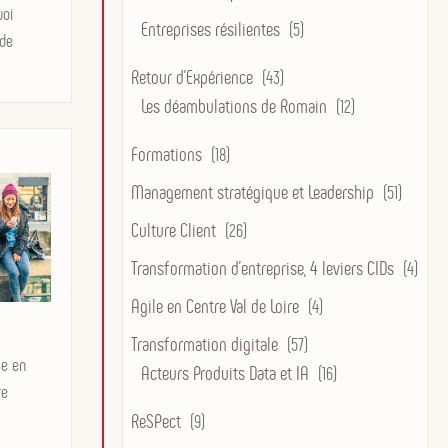
uoi
Entreprises résilientes
(5)
 de
Retour d'Expérience
(43)
Les déambulations de Romain
(12)
Formations
(18)
Management stratégique et Leadership
(51)
Culture Client
(26)
Transformation d’entreprise, 4 leviers CIDs
(4)
Agile en Centre Val de Loire
(4)
Transformation digitale
(57)
se en
Acteurs Produits Data et IA
(16)
re
ReSPect
(9)