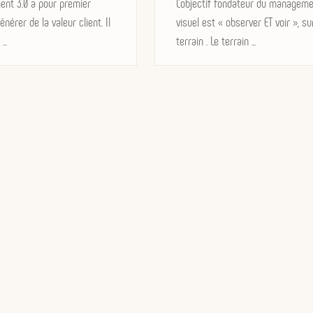
nt 3.0 a pour premier
on
L’objectif fondateur du managem
énérer de la valeur client. Il
visuel est « observer ET voir », su
..
terrain . Le terrain ...