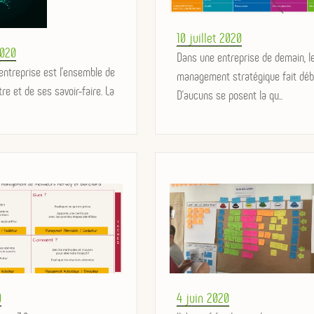
Posted
10 juillet 2020
2020
on
Dans une entreprise de demain, l
'entreprise est l'ensemble de
management stratégique fait déb
tre et de ses savoir-faire. La
D'aucuns se posent la qu...
Posted
0
4 juin 2020