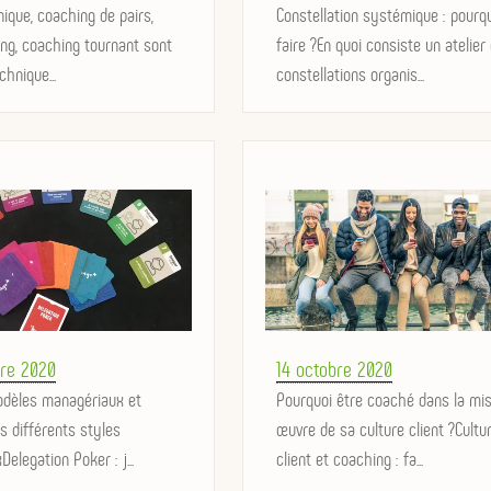
nique, coaching de pairs,
on
Constellation systémique : pourq
ng, coaching tournant sont
faire ?En quoi consiste un atelier
chnique...
constellations organis...
Posted
re 2020
14 octobre 2020
odèles managériaux et
on
Pourquoi être coaché dans la mi
s différents styles
œuvre de sa culture client ?Cultu
elegation Poker : j...
client et coaching : fa...