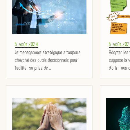
Posted
Posted
5 août 2020
5 août 202
on
Le management stratégique a toujours
on
Adopter les 
cherché des outils décisionnels pour
suppose la 
faciliter sa prise de ...
d'offrir aux c