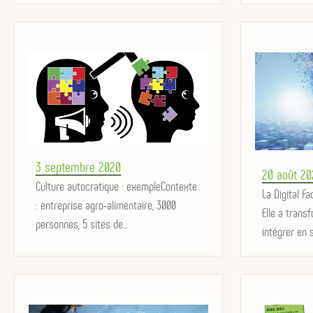
Posted
3 septembre 2020
Posted
20 août 20
on
Culture autocratique : exempleContexte
on
La Digital F
: entreprise agro-alimentaire, 3000
Elle a tran
personnes, 5 sites de...
intégrer en s