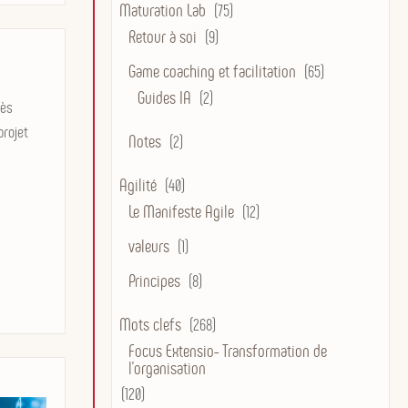
Maturation Lab
(75)
Retour à soi
(9)
Game coaching et facilitation
(65)
Guides IA
(2)
rès
projet
Notes
(2)
Agilité
(40)
Le Manifeste Agile
(12)
valeurs
(1)
Principes
(8)
Mots clefs
(268)
Focus Extensio- Transformation de
l'organisation
(120)