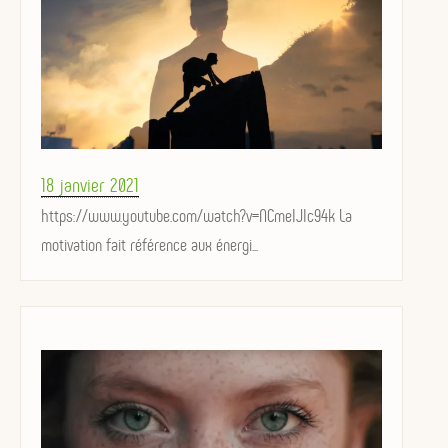
Posted
18 janvier 2021
on
https://www.youtube.com/watch?v=NCmeIJIc94k La
motivation fait référence aux énergi...