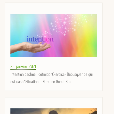
Posted
25 janvier 2021
on
Intention cachée : définitionExercice- Débusquer ce qui
est cachéSituation 1- Etre une Guest Sta...