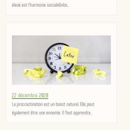
élevé est l’harmonie sociale&nbs...
Posted
22 décembre 2020
on
La procrastination est un boost naturel. Elle peut
également être une ennemie. Il faut apprendre...