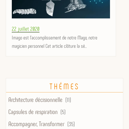
Posted
22 juillet 2020
on
Imago est l'accomplissement de notre Mago, notre
magicien personnel Cet article clôture la sé...
THÉMES
Architecture décisionnelle
(11)
Capsules de respiration
(5)
Accompagner, Transformer
(35)