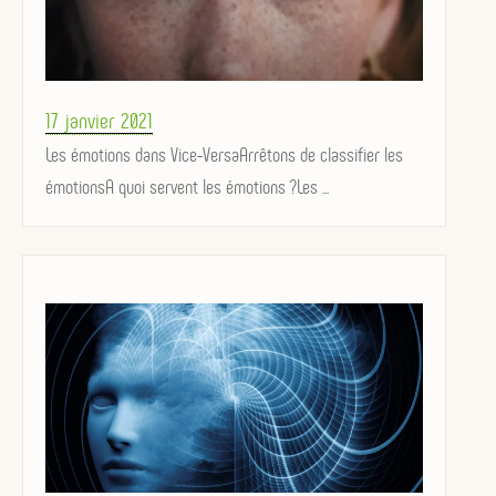
Posted
17 janvier 2021
on
Les émotions dans Vice-VersaArrêtons de classifier les
émotionsA quoi servent les émotions ?Les ...