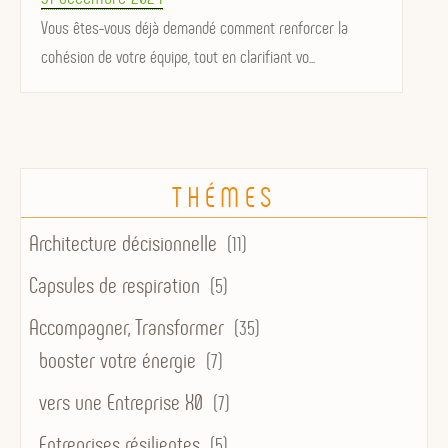
on
Vous êtes-vous déjà demandé comment renforcer la
cohésion de votre équipe, tout en clarifiant vo...
THÉMES
Architecture décisionnelle
(11)
Capsules de respiration
(5)
Accompagner, Transformer
(35)
booster votre énergie
(7)
vers une Entreprise X0
(7)
Entreprises résilientes
(5)