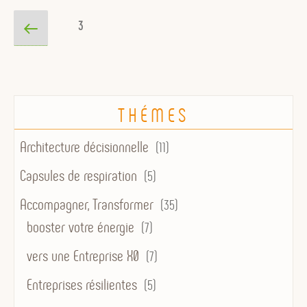
Pagination
Page
Page
3
des
précédente
publications
THÉMES
Architecture décisionnelle
(11)
Capsules de respiration
(5)
Accompagner, Transformer
(35)
booster votre énergie
(7)
vers une Entreprise X0
(7)
Entreprises résilientes
(5)