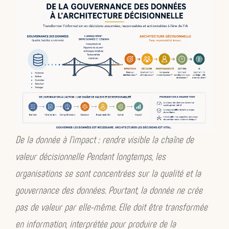
Ce n’est pas une succession d’outils.
C’est une manière d’habiter son rôle de
manager.
3. Le livre relie héritage et
transformation
De la donnée à l’impact : rendre visible la chaîne de
Taylor,
valeur décisionnelle Pendant longtemps, les
Lean,
organisations se sont concentrées sur la qualité et la
gouvernance des données. Pourtant, la donnée ne crée
gestion de projet,
pas de valeur par elle-même. Elle doit être transformée
Agile
en information, interprétée pour produire de la