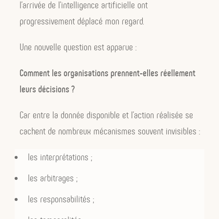
l’arrivée de l’intelligence artificielle ont
Il ne sait plus très bien :
progressivement déplacé mon regard.
quelle est sa légitimité,
Une nouvelle question est apparue :
comment exercer son autorité,
Comment les organisations prennent-elles réellement
comment accompagner sans
leurs décisions ?
contrôler.
Car entre la donnée disponible et l’action réalisée se
Cette tension est présente dès
cachent de nombreux mécanismes souvent invisibles :
l’introduction.
les interprétations ;
les arbitrages ;
2. RESTE est une philosophie du
les responsabilités ;
management