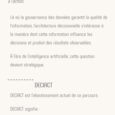
à l’action.
vois les premières briques de ce qui
deviendra ensuite :
Là où la gouvernance des données garantit la qualité de
l’information, l’architecture décisionnelle s’intéresse à
la gouvernance
la manière dont cette information influence les
les systèmes,
décisions et produit des résultats observables.
les responsabilités,
À l’ère de l’intelligence artificielle, cette question
l’architecture décisionnelle.
devient stratégique.
Autrement dit,
DECIACT
Manager autrement est moins un livre
DECIACT est l’aboutissement actuel de ce parcours.
sur le management qu’un livre sur la
manière dont une organisation apprend
DECIACT signifie :