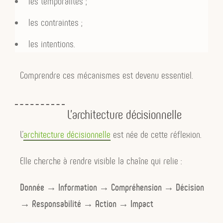
les temporalités ;
Aujourd’hui le résumé présente RESTE
comme une méthode.
les contraintes ;
les intentions.
Je dirais plutôt :
RESTE est une posture.
Comprendre ces mécanismes est devenu essentiel.
L’architecture décisionnelle
C’est beaucoup plus fort.
L’
architecture décisionnelle
est née de cette réflexion.
Ralentir.
Elle cherche à rendre visible la chaîne qui relie :
Écouter.
Soutenir.
Donnée → Information → Compréhension → Décision
Transformer.
→ Responsabilité → Action → Impact
Évoluer.