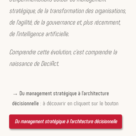
Organisation vivante
d’émergence de la décision collective.
stratégique, de la transformation des organisations,
Les trois déplacement du regard : Mago,
de l’agilité, de la gouvernance et, plus récemment,
Mon mémoire de Master
Entre-Prendre et la
Intensio, Extensio
de l’intelligence artificielle.
conduite du changement
en 2004 posait déjà
Les systèmes de valeurs
cette hypothèse : entreprendre, c’est avant tout
Spirale dynamique
Comprendre cette évolution, c’est comprendre la
adopter une nouvelle posture.
naissance de DeciAct.
Leadership
Cette réflexion s’est poursuivie avec la création
d’In Imago en 2017, puis avec
Manager
Culture
autrement
, où j’ai cherché à comprendre
→ Du management stratégique à l’architecture
comment le changement individuel pouvait
décisionnelle
: à découvrir en cliquant sur le bouton
progressivement entraîner une équipe, puis une
Les flux
organisation tout entière.
Du management stratégique à l’architecture décisionnelle
Lean