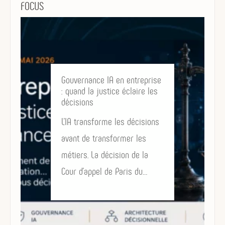
FOCUS
Gouvernance IA en entreprise
De la g
: quand la justice éclaire les
données 
décisions
décision
L’IA transforme les décisions
Pendant 
avant de transformer les
entrepri
métiers. La décision de la
la quali
Cour d’appel de Paris du…
le mana