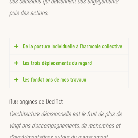
des décisions qui deviennent des engagements
puis des actions.
De la posture individuelle à l’harmonie collective
Les trois déplacements du regard
Lorsque j’ai commencé à travailler sur la
transformation des organisations, ma première
Les fondations de mes travaux
question n’était pas celle des processus ou de
la gouvernance. Elle était plus simple :
qu’est-ce
Le vivant
Aux origines de DecIAct
qui met une personne en mouvement ?
Interaction
L’architecture décisionnelle est le fruit de plus de
vingt ans d’accompagnements, de recherches et
Je pensais étudier la transformation des
Coopération
organisations. J’étudiais déjà les conditions
d’expérimentations autour du management