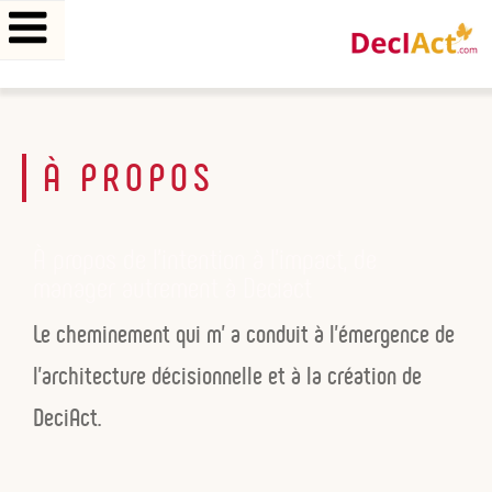
Aller
au
À PROPOS
contenu
principal
À propos de l’intention à l’impact, de
manager autrement à Deciact
Le cheminement qui m’ a conduit à l’émergence de
l’architecture décisionnelle et à la création de
DeciAct.