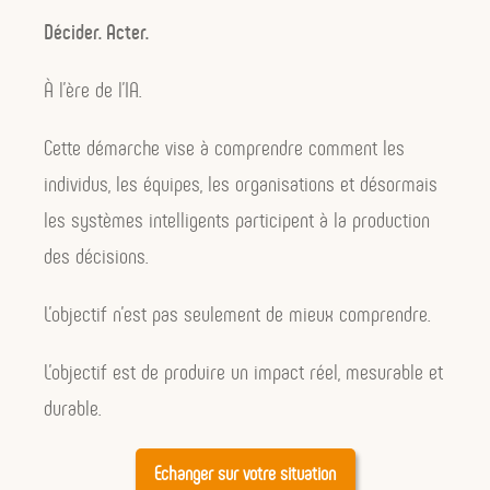
à décider autrement.
Décider. Acter.
➡️Articles liés :
Manager autrement
;
À l’ère de l’IA.
Accompagner- transformer
; le
CIDs
;
Respect
;
Enchantons nos lendemains
Cette démarche vise à comprendre comment les
individus, les équipes, les organisations et désormais
les systèmes intelligents participent à la production
des décisions.
L’objectif n’est pas seulement de mieux comprendre.
L’objectif est de produire un impact réel, mesurable et
durable.
Echanger sur votre situation