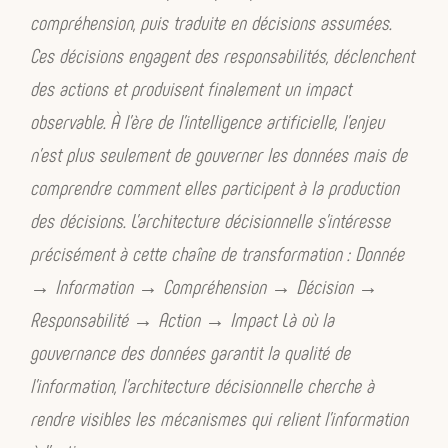
compréhension, puis traduite en décisions assumées.
ne s’opposent pas mais constituent un
Ces décisions engagent des responsabilités, déclenchent
héritage qu’il faut comprendre avant
des actions et produisent finalement un impact
d’aller plus loin.
observable. À l’ère de l’intelligence artificielle, l’enjeu
C’est comprendre les systèmes avant
n’est plus seulement de gouverner les données mais de
de vouloir les transformer.
comprendre comment elles participent à la production
des décisions. L’architecture décisionnelle s’intéresse
précisément à cette chaîne de transformation : Donnée
→ Information → Compréhension → Décision →
4. Ce n’est pas seulement un livre
de management
Responsabilité → Action → Impact Là où la
gouvernance des données garantit la qualité de
Avec le recul de 2026, je trouve que
l’information, l’architecture décisionnelle cherche à
c’est intéressant.
rendre visibles les mécanismes qui relient l’information
Quand je relis le plan des chapîtres, j’y