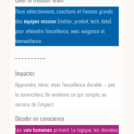
Créer la Mission Team
Nous sélectionnons, coachons et faisons grandir
des
équipes mission
(métier, produit, tech, data)
pour atteindre l’excellence, avec exigence et
bienveillance.
Impacter
Apprendre, itérer, viser l’excellence durable — pas
la surenchère. On améliore ce qui compte, au
service de l’impact.
Décider en conscience
Les
voix humaines
priment. La logique, les données