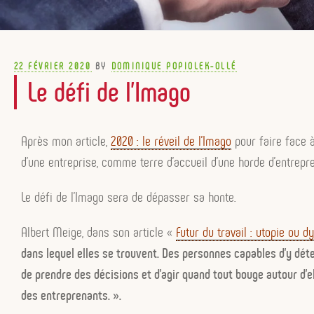
POSTED
22 FÉVRIER 2020
BY
DOMINIQUE POPIOLEK-OLLÉ
ON
Le défi de l’Imago
Après mon article,
2020 : le réveil de l’Imago
pour faire face à
d’une entreprise, comme terre d’accueil d’une horde d’entrepr
Le défi de l’Imago sera de dépasser sa honte.
Albert Meige, dans son article «
Futur du travail : utopie ou d
dans lequel elles se trouvent. Des personnes capables d’y dét
de prendre des décisions et d’agir quand tout bouge autour d’el
des entreprenants. ».