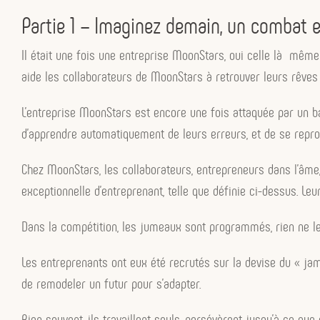
Partie 1 – Imaginez demain, un combat e
Il était une fois une entreprise MoonStars, oui celle là même
aide les collaborateurs de MoonStars à retrouver leurs rêves
L’entreprise MoonStars est encore une fois attaquée par un bat
d’apprendre automatiquement de leurs erreurs, et de se repro
Chez MoonStars, les collaborateurs, entrepreneurs dans l’âm
exceptionnelle d’entreprenant, telle que définie ci-dessus. Leu
Dans la compétition, les jumeaux sont programmés, rien ne le
Les entreprenants ont eux été recrutés sur la devise du « jama
de remodeler un futur pour s’adapter.
Bien souvent, ils travaillent seuls, persévèrent jusqu’à ce qu