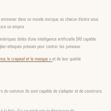
 emmener dans un monde onirique, où chacun d’entre vous
uire un empire.
mériques dotés d’une intelligence artificielle (IA) capable
yber-attaques prévues pour contrer les jumeaux.
ince, le crapaud et le masque »
et de leur qualité
ors du commun. Ils sont capable de s’adapter et de construire,
 à la fois. Sur ce point, voir le démarrage de