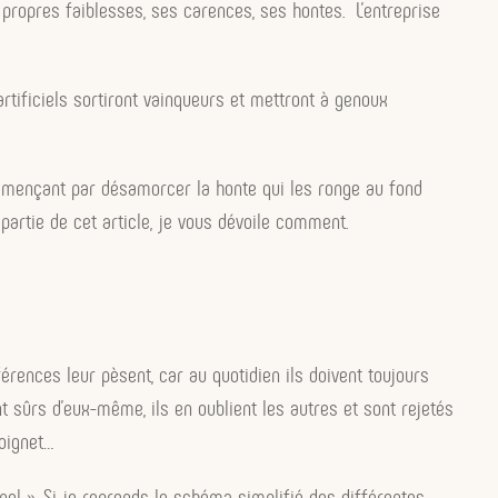
 propres faiblesses, ses carences, ses hontes. L’entreprise
artificiels sortiront vainqueurs et mettront à genoux
ommençant par désamorcer la honte qui les ronge au fond
artie de cet article, je vous dévoile comment.
érences leur pèsent, car au quotidien ils doivent toujours
nt sûrs d’eux-même, ils en oublient les autres et sont rejetés
poignet…
el ». Si je reprends le schéma simplifié des différentes