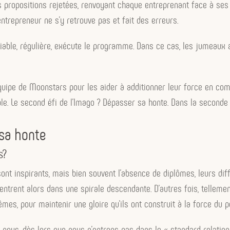
es propositions rejetées, renvoyant chaque entreprenant face à ses
entrepreneur ne s’y retrouve pas et fait des erreurs.
t fiable, régulière, exécute le programme. Dans ce cas, les jumeaux 
équipe de Moonstars pour les aider à additionner leur force en c
. Le second éfi de l’Imago ? Dépasser sa honte. Dans la seconde p
 sa honte
s?
nt inspirants, mais bien souvent l’absence de diplômes, leurs diff
t entrent alors dans une spirale descendante. D’autres fois, telleme
êmes, pour maintenir une gloire qu’ils ont construit à la force du 
ous, dès lors que nous n’entrons pas dans le « standard relationn