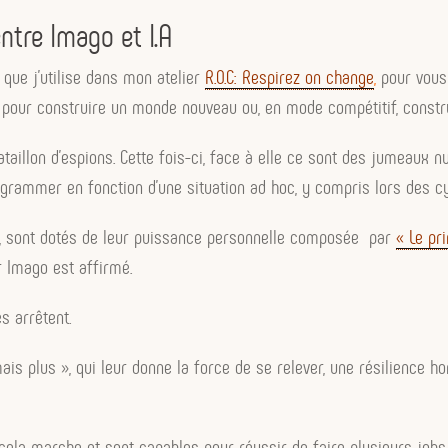
ntre Imago et I.A
 que j’utilise dans mon atelier
R.O.C: Respirez on change
,
pour vous
 pour construire un monde nouveau ou, en mode compétitif, constr
aillon d’espions. Cette fois-ci, face à elle ce sont des jumeaux nu
grammer en fonction d’une situation ad hoc, y compris lors des c
e, sont dotés de leur puissance personnelle composée par
« Le pr
r Imago est affirmé.
s arrêtent.
is plus », qui leur donne la force de se relever, une résilience h
e cela marche et sont capables pour réussir de faire plusieurs jobs