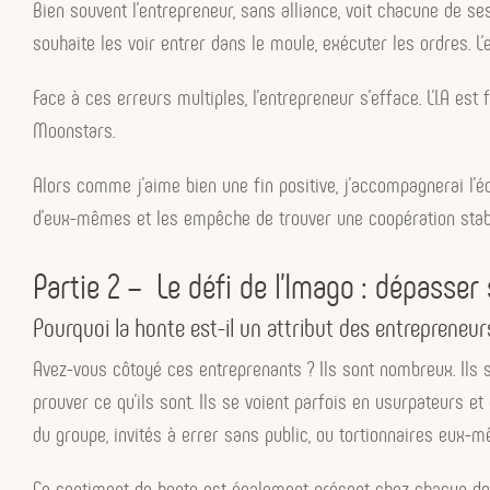
Bien souvent l’entrepreneur, sans alliance, voit chacune de s
souhaite les voir entrer dans le moule, exécuter les ordres. L’
Face à ces erreurs multiples, l’entrepreneur s’efface. L’I.A es
Moonstars.
Alors comme j’aime bien une fin positive, j’accompagnerai l’
d’eux-mêmes et les empêche de trouver une coopération stable
Partie 2 – Le défi de l’Imago : dépasser
Pourquoi la honte est-il un attribut des entrepreneur
Avez-vous côtoyé ces entreprenants ? Ils sont nombreux. Ils so
prouver ce qu’ils sont. Ils se voient parfois en usurpateurs e
du groupe, invités à errer sans public, ou tortionnaires eux-m
Ce sentiment de honte est également présent chez chacun de n