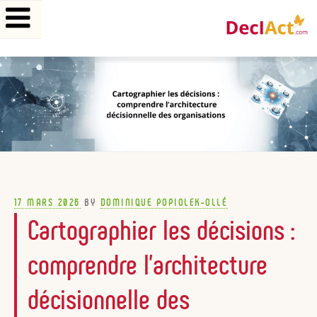
Aller
au
contenu
principal
POSTED
17 MARS 2026
BY
DOMINIQUE POPIOLEK-OLLÉ
ON
Cartographier les décisions :
comprendre l’architecture
décisionnelle des