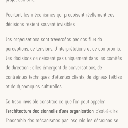
l’architecture décisionnelle
Pourtant, les mécanismes qui produisent réellement ces
La décision ne disparaît pas : elle se déplace
décisions restent souvent invisibles.
La responsabilité reste toujours incarnée
La décision devient distribuée
Les organisations sont traversées par des flux de
Un paradoxe organisationnel : centralisation du
perceptions, de tensions, d’interprétations et de compromis.
sens, décentralisation des décisions
Les décisions ne naissent pas uniquement dans les comités
L’organisation comme système décisionnel
de direction : elles émergent de conversations, de
Pourquoi l’architecture décisionnelle devient centrale
contraintes techniques, d’attentes clients, de signaux faibles
à l’ère de l’IA
et de dynamiques culturelles.
Ce tissu invisible constitue ce que l’on peut appeler
l’architecture décisionnelle d’une organisation
, c’est-à-dire
l’ensemble des mécanismes par lesquels les décisions se