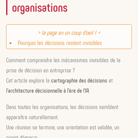
organisations
Pourquoi les décisions restent invisibles
Comment les décisions circulent dans une
Comment comprendre les mécanismes invisibles de la
organisation
prise de décision en entreprise ?
La cartographie des décisions : rendre visible
Cet article explore la
cartographie des décisions
et
l’architecture décisionnelle
l’architecture décisionnelle à l’ère de l’IA
.
Quand les voix du système révèle comment les
décisions se prennent
Dans toutes les organisations, les décisions semblent
Cartographier les décisions commence par
apparaître naturellement.
écouter les voix
Une réunion se termine, une orientation est validée, un
Quand les organisations plateformes révèlent
projet démarre.