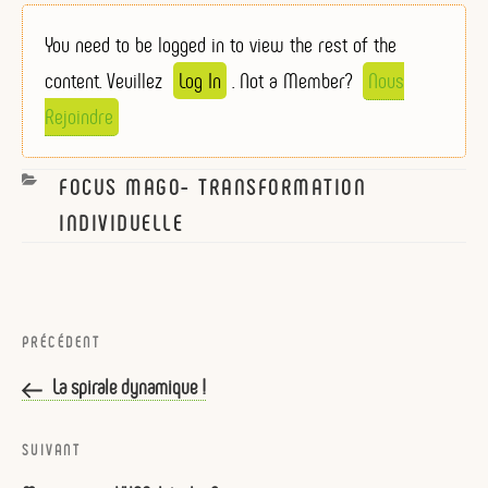
You need to be logged in to view the rest of the
content. Veuillez
Log In
. Not a Member?
Nous
Rejoindre
CATEGORIES
FOCUS MAGO- TRANSFORMATION
INDIVIDUELLE
Navigation
de
Article
PRÉCÉDENT
l’article
précédent
La spirale dynamique !
Article
SUIVANT