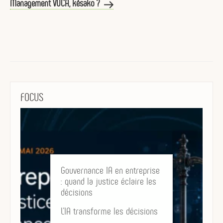
suivant
Management VUCA, késako ?
FOCUS
Gouvernance IA en entreprise
: quand la justice éclaire les
décisions
L’IA transforme les décisions