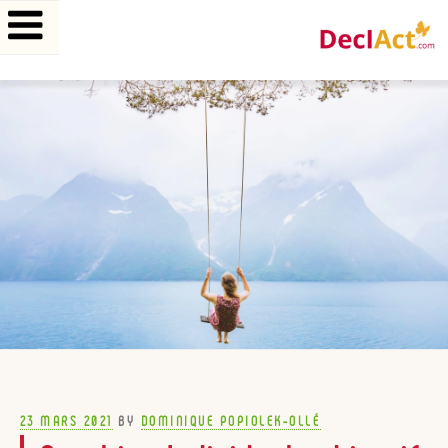
Aller
au
contenu
principal
POSTED
23 MARS 2021
BY
DOMINIQUE POPIOLEK-OLLÉ
ON