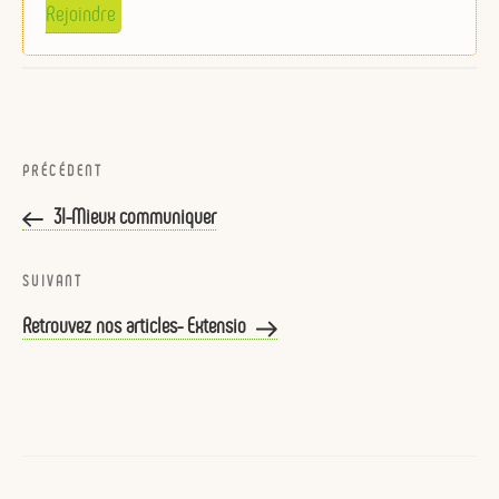
Rejoindre
Navigation
de
Article
PRÉCÉDENT
l’article
précédent
3I-Mieux communiquer
Article
SUIVANT
suivant
Retrouvez nos articles- Extensio